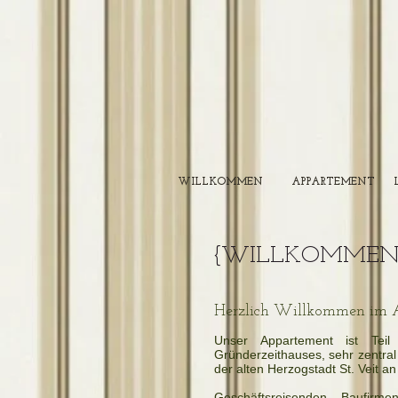
WILLKOMMEN
APPARTEMENT
{WILLKOMMEN
Herzlich Willkommen im Ap
Unser Appartement ist Teil ei
Gründerzeithauses, sehr zentral
der alten Herzogstadt St. Veit an
Geschäftsreisenden, Baufirme