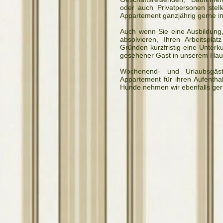
oder auch Privatpersonen stell
Appartement ganzjährig gerne in
Auch wenn Sie eine Ausbildung,
absolvieren, Ihren Arbeitspl
Gründen kurzfristig eine Unterku
gesehener Gast in unserem Hau
Wochenend- und Urlaubsgäst
Appartement für ihren Aufentha
Hunde nehmen wir ebenfalls ger