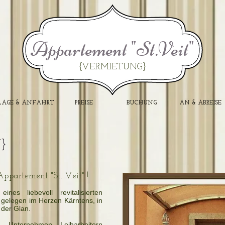
Appartement "St.Veit"
{VERMIETUNG}
LAGE & ANFAHRT
PREISE
BUCHUNG
AN & ABREISE
}
partement "St. Veit" !
nes liebevoll revitalisierten
 gelegen im Herzen Kärntens, in
 der Glan.
n, Unternehmen, Leiharbeitern