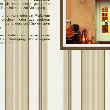
en wir unser zentral gelegenes
 Kurzzeitmiete zur Verfügung.
 einen Kurs oder ein Praktikum
atz wechseln oder aus anderen
nft benötigen, sind Sie ein gern
s.
en stellen wir gerne unser
lt zur Verfügung. Wohlerzogene
ne auf.